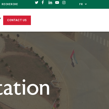
⌄
FR
TWITTER
FACEBOOK
LINKEDIN
YOUTUBE
INSTAGRAM
A
CONTACT US
tation