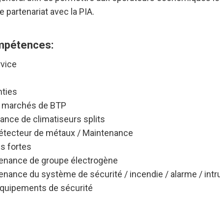
e partenariat avec la PIA.
mpétences:
rvice
nties
es marchés de BTP
nance de climatiseurs splits
détecteur de métaux / Maintenance
es fortes
intenance de groupe électrogène
ntenance du système de sécurité / incendie / alarme / intr
équipements de sécurité