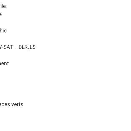
ile
e
hie
V-SAT – BLR, LS
ment
aces verts