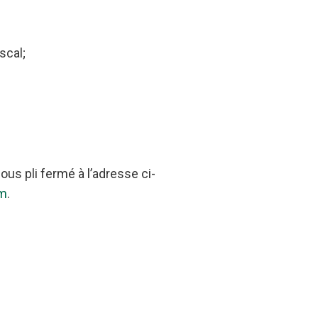
scal;
us pli fermé à l’adresse ci-
om
.