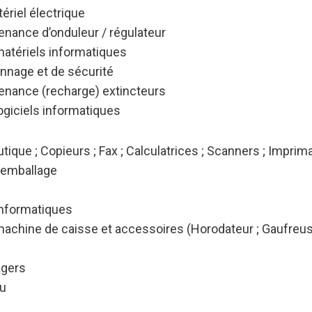
tériel électrique
tenance d’onduleur / régulateur
matériels informatiques
ennage et de sécurité
ntenance (recharge) extincteurs
ogiciels informatiques
ique ; Copieurs ; Fax ; Calculatrices ; Scanners ; Imprima
/ emballage
nformatiques
achine de caisse et accessoires (Horodateur ; Gaufreuse
agers
au